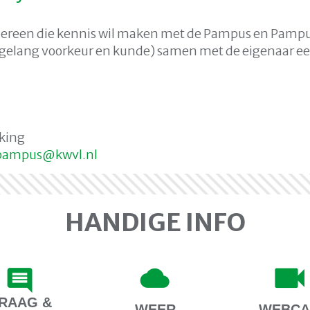
ereen die kennis wil maken met de Pampus en Pampus
 gelang voorkeur en kunde) samen met de eigenaar een 
iking
supmap
@kwvl.nl
HANDIGE INFO
RAAG &
WEER
WEBC