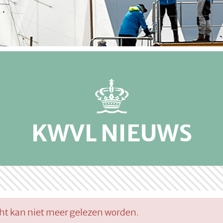
KWVL NIEUWS
cht kan niet meer gelezen worden.