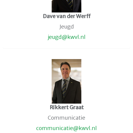
Dave van der Werff
Jeugd
dguej
@kwvl.nl
Rikkert Graat
Communicatie
eitacinummoc
@kwvl.nl