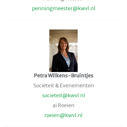
retseemgninnep
@kwvl.nl
Petra Wilkens-Bruintjes
Sociëteit & Evenementen
tieteicos
@kwvl.nl
ai Roeien
neieor
@kwvl.nl